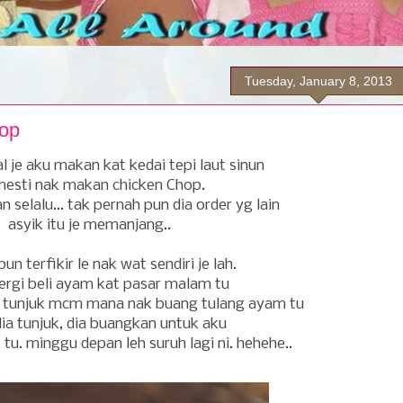
Tuesday, January 8, 2013
op
al je aku makan kat kedai tepi laut sinun
mesti nak makan chicken Chop.
n selalu... tak pernah pun dia order yg lain
asyik itu je memanjang..
pun terfikir le nak wat sendiri je lah.
rgi beli ayam kat pasar malam tu
u tunjuk mcm mana nak buang tulang ayam tu
dia tunjuk, dia buangkan untuk aku
 tu. minggu depan leh suruh lagi ni. hehehe..