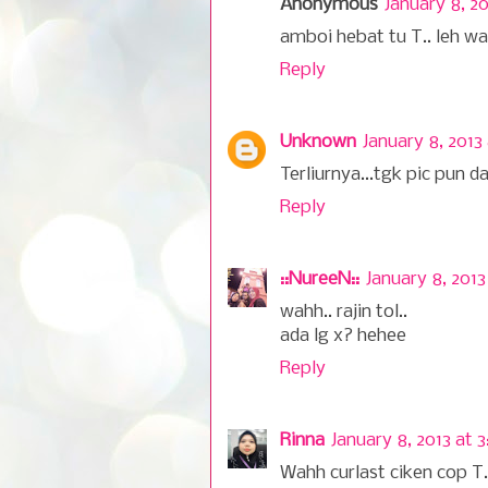
Anonymous
January 8, 20
amboi hebat tu T.. leh w
Reply
Unknown
January 8, 2013
Terliurnya...tgk pic pun 
Reply
::NureeN::
January 8, 2013
wahh.. rajin tol..
ada lg x? hehee
Reply
Rinna
January 8, 2013 at 
Wahh curlast ciken cop T.