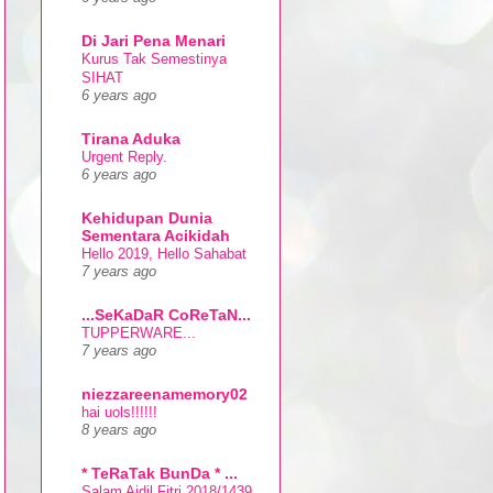
Di Jari Pena Menari
Kurus Tak Semestinya
SIHAT
6 years ago
Tirana Aduka
Urgent Reply.
6 years ago
Kehidupan Dunia
Sementara Acikidah
Hello 2019, Hello Sahabat
7 years ago
...SeKaDaR CoReTaN...
TUPPERWARE...
7 years ago
niezzareenamemory02
hai uols!!!!!!
8 years ago
* TeRaTak BunDa * ...
Salam Aidil Fitri 2018/1439