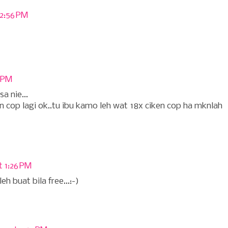
12:56 PM
7 PM
a nie...
n cop lagi ok..tu ibu kamo leh wat 18x ciken cop ha mknlah
t 1:26 PM
h buat bila free...:-)