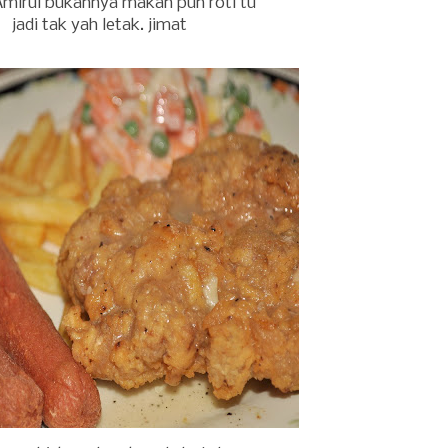
mirul bukannya makan pun roti tu
jadi tak yah letak. jimat