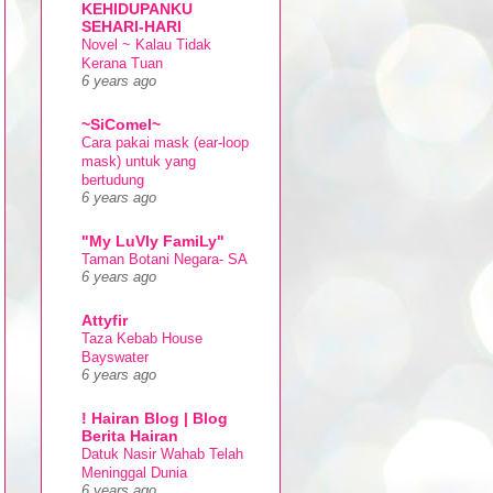
KEHIDUPANKU
SEHARI-HARI
Novel ~ Kalau Tidak
Kerana Tuan
6 years ago
~SiComel~
Cara pakai mask (ear-loop
mask) untuk yang
bertudung
6 years ago
"My LuVly FamiLy"
Taman Botani Negara- SA
6 years ago
Attyfir
Taza Kebab House
Bayswater
6 years ago
! Hairan Blog | Blog
Berita Hairan
Datuk Nasir Wahab Telah
Meninggal Dunia
6 years ago