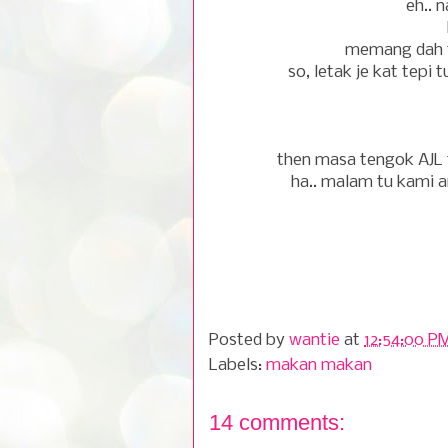
eh.. 
memang dah t
so, letak je kat tepi
then masa tengok AJL t
ha.. malam tu kami 
Posted by
wantie
at
12:54:00 P
Labels:
makan makan
14 comments: