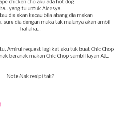
nape chicken cho aku ada hot dog
ha.. yang tu untuk Aleesya.
au dia akan kacau bila abang dia makan
 tu, sure dia dengan muka tak malunya akan ambil
hahaha...
u, Amirul request lagi kat aku tuk buat Chic Chop
anak beranak makan Chic Chop sambil layan AJL.
Note:Nak resipi tak?
M