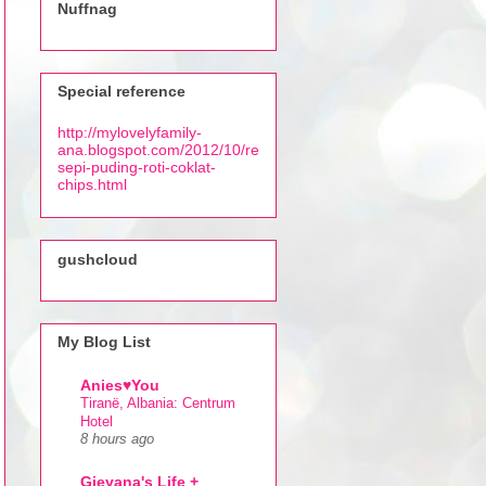
Nuffnag
Special reference
http://mylovelyfamily-
ana.blogspot.com/2012/10/re
sepi-puding-roti-coklat-
chips.html
gushcloud
My Blog List
Anies♥You
Tiranë, Albania: Centrum
Hotel
8 hours ago
Gieyana's Life +