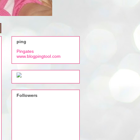
ping
Pingates
www.blogpingtool.com
Followers