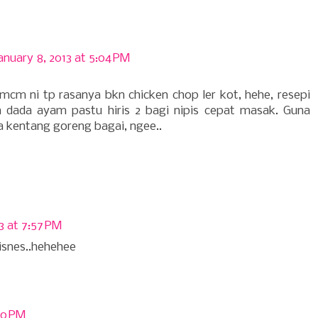
anuary 8, 2013 at 5:04 PM
cm ni tp rasanya bkn chicken chop ler kot, hehe, resepi
na dada ayam pastu hiris 2 bagi nipis cepat masak. Guna
a kentang goreng bagai, ngee..
3 at 7:57 PM
bisnes..hehehee
40 PM