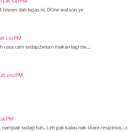
13 at 1:47 PM
at bisnes dah lepas ni. DOne watson ye
 at 1:52 PM
dah rasa cam sedap,belum makan lagi nie...
 at 2:52 PM
3:36 PM
. nampak sedap tuh.. Leh gak kalau nak share resipinya.. :)