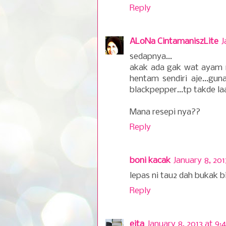
Reply
ALoNa CintamaniszLite
J
sedapnya...
akak ada gak wat ayam m
hentam sendiri aje...gu
blackpepper...tp takde la
Mana resepi nya??
Reply
boni kacak
January 8, 201
lepas ni tau2 dah bukak 
Reply
eita
January 8, 2013 at 9: